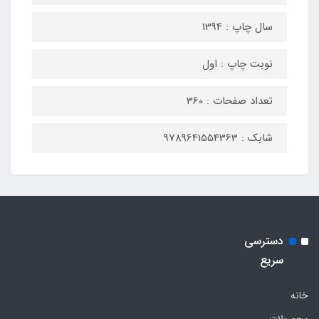
سال چاپ : 1394
نوبت چاپ : اول
تعداد صفحات : 360
شابک : 9789641554363
دسترسی
سریع
خانه