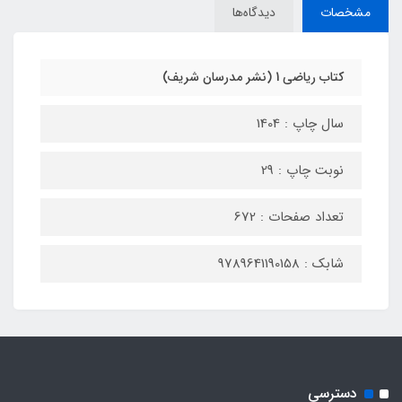
مشخصات
دیدگاه‌ها
کتاب ریاضی 1 (نشر مدرسان شریف)
سال چاپ : 1404
نوبت چاپ : 29
تعداد صفحات : 672
شابک : 9789641190158
دسترسی