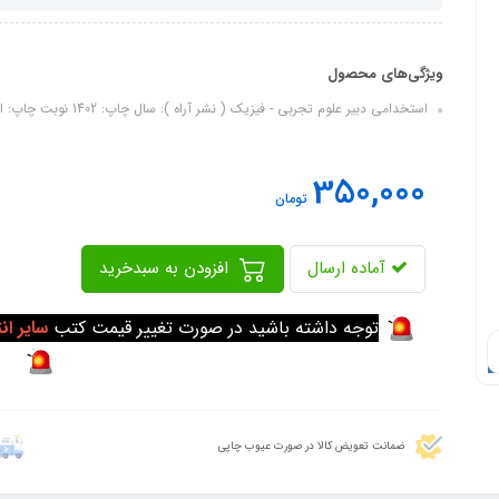
ویژگی‌های محصول
استخدامی دبیر علوم تجربی - فیزیک ( نشر آراه ): سال چاپ: 1402 نوبت چاپ: اول تعداد صفحات: 464 قطع: وزیری شابک: 9786226935333
350,000
تومان
آماده ارسال
افزودن به سبدخرید
توجه داشته باشید در صورت تغییر قیمت کتب
سایر ان
ضمانت تعویض کالا در صورت عیوب چاپی