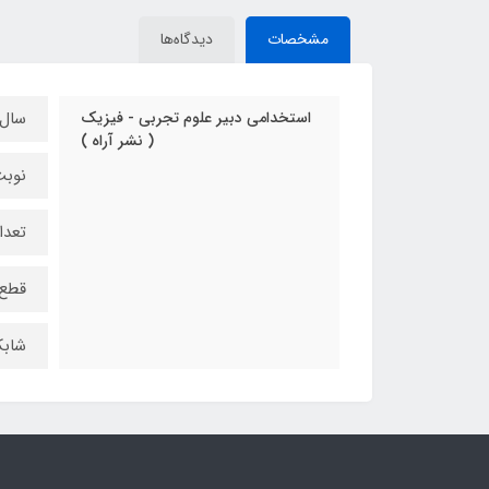
مشخصات
دیدگاه‌ها
استخدامی دبیر علوم تجربی - فیزیک
سال چ
( نشر آراه )
نوبت
تعداد
قطع:
شابک: 35333