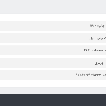
اپ: 1402
 چاپ: اول
 صفحات: 464
 وزیری
97862269