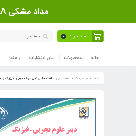
مداد مشکی Sanford Made In USA بسته 12 عددی
سبد خرید
0
خانه
محصولات
سایر انتشارات
راهنما
خانه
محصولات
استخدامی
استخدامی دبیر علوم تجربی - فیزیک ( نشر