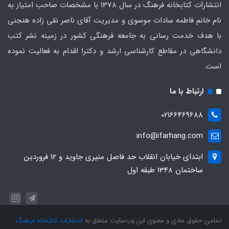
انتشارات کتابخانه فرهنگ در سال 1378 با مشخصات صاحب امتیاز به
نام خانم فاطمه سادات موسوی و مدیریت آقای ناصر نقی زاده هنجنی
با هدف خدمت رسانی به جامعه فرهنگی کشور در زمینه نشر کتب
دانشگاهی در مقاطع کارشناسی ارشد و دکترا اقدام به فعالیت نموده
است.
ارتباط با ما
02166469688
info@ifarhang.com
ابتداي خيابان انقلاب حد فاصل منيري جاويد و 12 فروردين
ساختمان 1348 طبقه اول
تمامی حقوق مادی و معنوی این وب‌سایت متعلق به
انتشارات کتابخانه فرهنگ