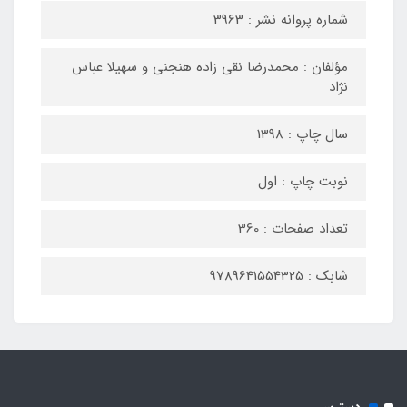
شماره پروانه نشر : 3963
مؤلفان : محمدرضا نقی زاده هنجنی و سهیلا عباس
نژاد
سال چاپ : 1398
نوبت چاپ : اول
تعداد صفحات : 360
شابک : 9789641554325