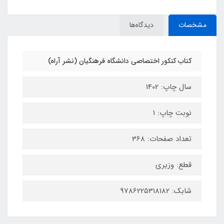
مشخصات
دیدگاه‌ها
کتاب کنکور اختصاصی دانشگاه فرهنگیان (نشر آراه)
سال چاپ: 1402
نوبت چاپ: 1
تعداد صفحات: 368
قطع: وزیری
شابک: 9786225318182