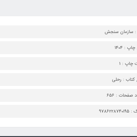
:‌ سازمان سنجش
اپ : 1404
 چاپ : 1
کتاب : رحلی
 صفحات : 656
9786228740