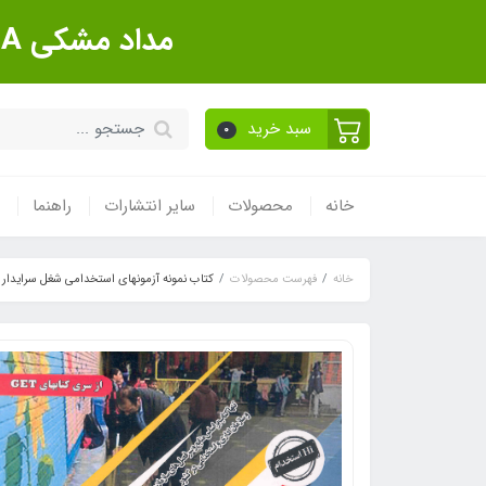
مداد مشکی Sanford Made In USA بسته 12 عددی
سبد خرید
0
خانه
محصولات
سایر انتشارات
راهنما
خانه
فهرست محصولات
کتاب نمونه آزمونهای استخدامی شغل سرایدار (حیطه عمومی