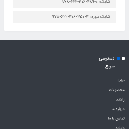
شابک: 0-489-306-622-978
شابک دوره: 3-350-306-622-978
دسترسی
سریع
خانه
محصولات
راهنما
درباره ما
تماس با ما
دانلود