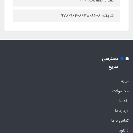
تعداد صفحات: 220
شابک: 8-86-8638-964-978
دسترسی
سریع
خانه
محصولات
راهنما
درباره ما
تماس با ما
دانلود