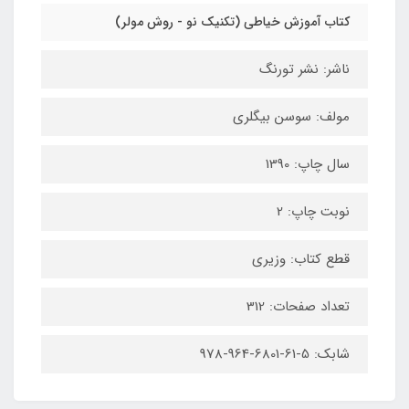
کتاب آموزش خیاطی (تکنیک نو - روش مولر)‌
ناشر: نشر تورنگ
مولف: سوسن بیگلری
سال چاپ: 1390
نوبت چاپ: 2
قطع کتاب: وزیری
تعداد صفحات: 312
شابک: 5-61-6801-964-978