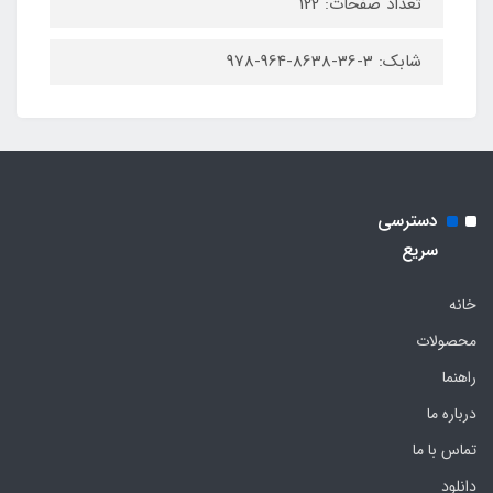
تعداد صفحات: 122
شابک: 3-36-8638-964-978
دسترسی
سریع
خانه
محصولات
راهنما
درباره ما
تماس با ما
دانلود