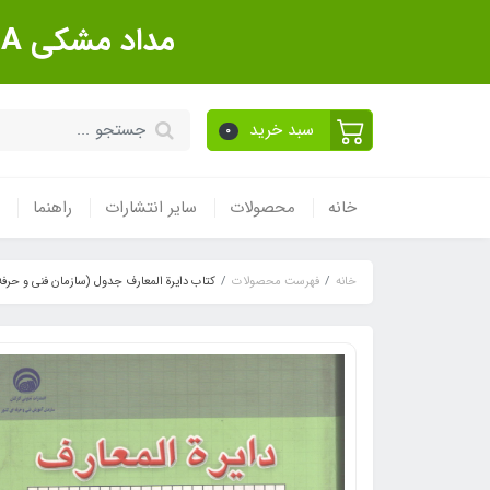
مداد مشکی Sanford Made In USA بسته 12 عددی
سبد خرید
0
خانه
محصولات
سایر انتشارات
راهنما
خانه
فهرست محصولات
کتاب دایرة المعارف جدول (سازمان فنی و حرفه