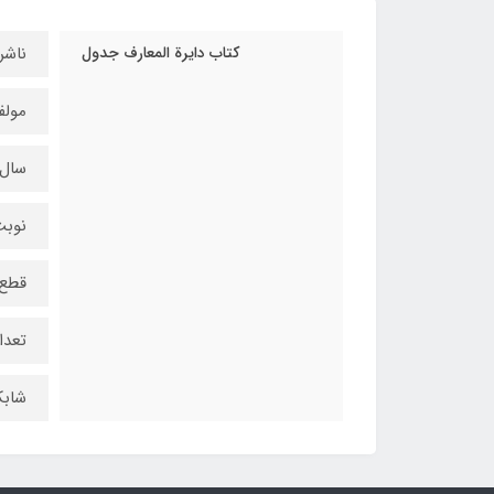
کتاب دایرة المعارف جدول
ناشر
مولف
سال چ
نوبت
قطع 
تعداد
شابک: 7-21-