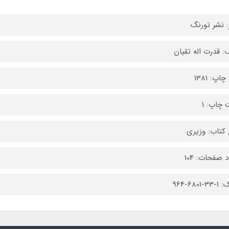
: نشر تورنگ
: قدرت اله تقیان
اپ: 1381
 چاپ: 1
کتاب: وزیری
 صفحات: 104
6801-964