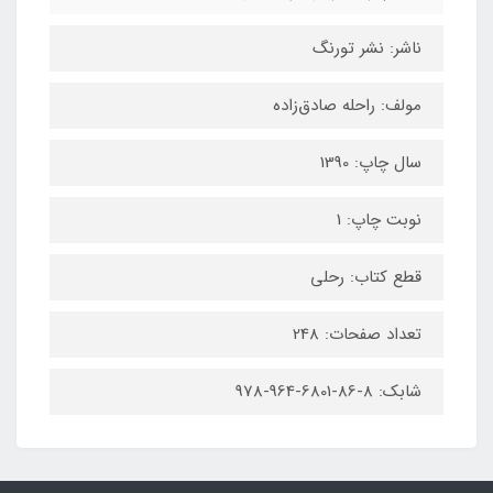
ناشر: نشر تورنگ
مولف: راحله صادق‌زاده
سال چاپ: 1390
نوبت چاپ: 1
قطع کتاب: رحلی
تعداد صفحات: 248
شابک: 8-86-6801-964-978