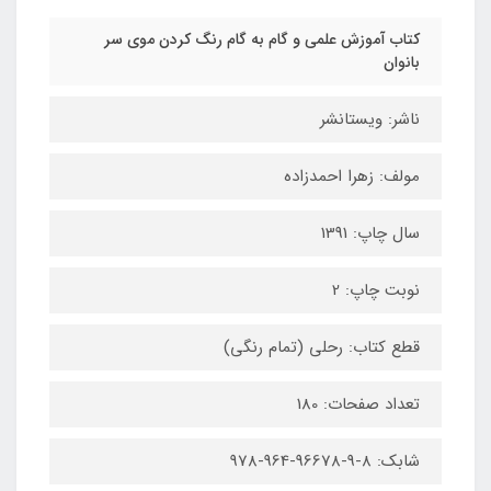
کتاب آموزش علمی و گام به گام رنگ کردن موی سر
بانوان
ناشر: ویستانشر
مولف: زهرا احمدزاده
سال چاپ: 1391
نوبت چاپ: 2
قطع کتاب: رحلی (تمام رنگی)
تعداد صفحات: 180
شابک: 8-9-96678-964-978