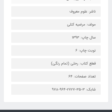
ناشر: علوم معروف
مولف: مرضیه کتلی
سال چاپ: 1393
نوبت چاپ: 6
قطع کتاب: رحلی (تمام رنگی)
تعداد صفحات: 64
شابک: 3-35-2727-964-978