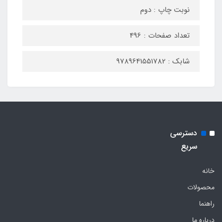
نوبت چاپ : دوم
تعداد صفحات : 496
شابک : 9789641551782
دسترسی
سریع
خانه
محصولات
راهنما
درباره ما