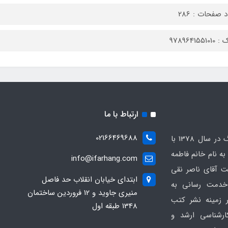
 صفحات : 286
9789641551
ارتباط با ما
02166469688
انتشارات کتابخانه فرهنگ در سال 1378 با
 نام خانم فاطمه
info@ifarhang.com
 آقای ناصر نقی
ابتداي خيابان انقلاب حد فاصل
خدمت رسانی به
منيري جاويد و 12 فروردين ساختمان
 زمینه نشر کتب
1348 طبقه اول
ارشناسی ارشد و