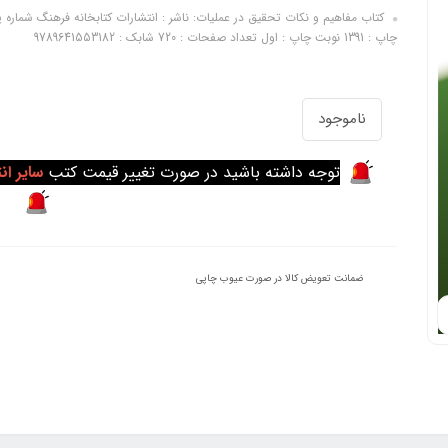
چاپ : 1391 نوبت چاپ : اول تعداد صفحات : 720 شابک : 9789641553182
ناموجود
توجه داشته باشید در صورت تغییر قیمت کتب
سایر ان
ضمانت تعویض کالا در صورت عیوب چاپی