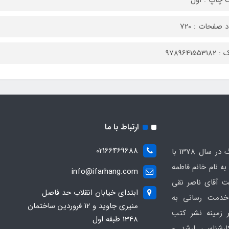
 چاپ : اول
 صفحات : 720
9789641553
ارتباط با ما
02166469688
انتشارات کتابخانه فرهنگ در سال 1378 با
 نام خانم فاطمه
info@ifarhang.com
 آقای ناصر نقی
ابتداي خيابان انقلاب حد فاصل
خدمت رسانی به
منيري جاويد و 12 فروردين ساختمان
 زمینه نشر کتب
1348 طبقه اول
ارشناسی ارشد و