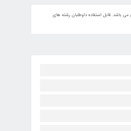
رشناسی ارشد دانشگاه های سراسری و آزاد سالهای 80 تا 91 با پاسخ تشریحی می باشد. قابل استفاده داوطلبان رشته های