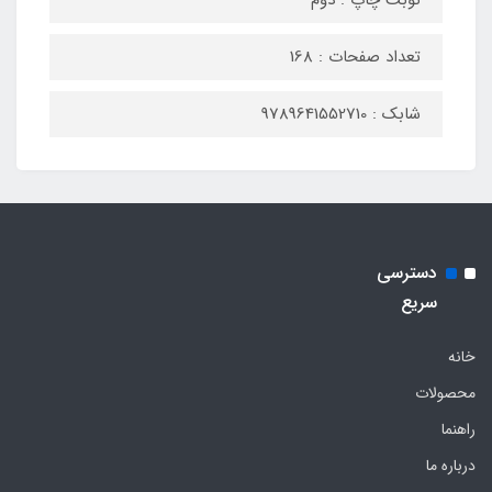
نوبت چاپ : دوم
تعداد صفحات : 168
شابک : 9789641552710
دسترسی
سریع
خانه
محصولات
راهنما
درباره ما