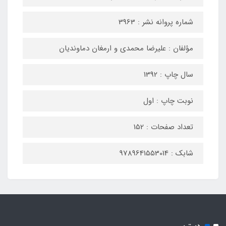
شماره پروانه نشر : 3963
مؤلفان : علیرضا محمدی و ارمغان دماوندیان
سال چاپ : 1392
نوبت چاپ : اول
تعداد صفحات : 152
شابک : 9789641553014