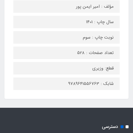
مؤلف : امیر ایمن پور
سال چاپ : 1401
نوبت چاپ : سوم
تعداد صفحات : 528
قطع: وزیری
شابک : 9789641556763
دسترسی