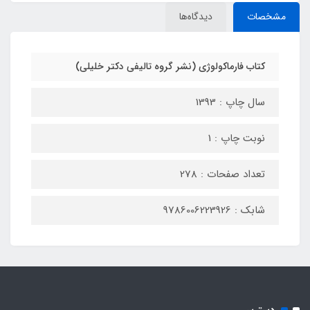
مشخصات
دیدگاه‌ها
کتاب فارماکولوژی (نشر گروه تالیفی دکتر خلیلی)
سال چاپ : 1393
نوبت چاپ : 1
تعداد صفحات : 278
شابک : 9786006223926