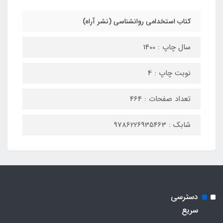
کتاب استخدامی روانشناسی (نشر آراه)
سال چاپ : 1400
نوبت چاپ : 4
تعداد صفحات : 464
شابک : 9786226935463
دسترسی
سریع