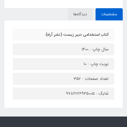
مشخصات
دیدگاه‌ها
کتاب استخدامی دبیر زیست (نشر آراه)
سال چاپ : 1400
نوبت چاپ : 10
تعداد صفحات : 352
شابک : 9786226935005