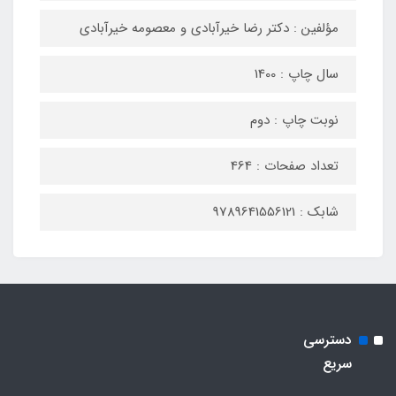
مؤلفین : دکتر رضا خیرآبادی و معصومه خیرآبادی
سال چاپ : 1400
نوبت چاپ : دوم
تعداد صفحات : 464
شابک : 9789641556121
دسترسی
سریع