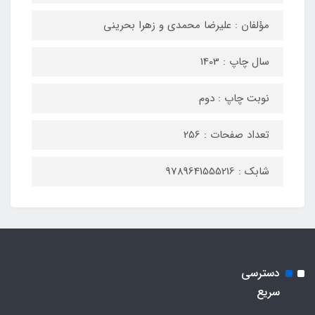
مؤلفان : علیرضا محمدی و زهرا بحرینی
سال چاپ : 1403
نوبت چاپ : دوم
تعداد صفحات : 256
شابک : 9789641555216
دسترسی
سریع