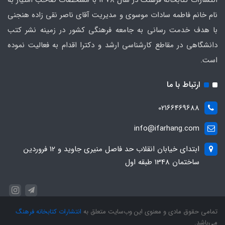
انتشارات کتابخانه فرهنگ در سال 1378 با مشخصات صاحب امتیاز به
نام خانم فاطمه سادات موسوی و مدیریت آقای ناصر نقی زاده هنجنی
با هدف خدمت رسانی به جامعه فرهنگی کشور در زمینه نشر کتب
دانشگاهی در مقاطع کارشناسی ارشد و دکترا اقدام به فعالیت نموده
است.
ارتباط با ما
02166469688
info@ifarhang.com
ابتداي خيابان انقلاب حد فاصل منيري جاويد و 12 فروردين
ساختمان 1348 طبقه اول
تمامی حقوق مادی و معنوی این وب‌سایت متعلق به
انتشارات کتابخانه فرهنگ
می‌باشد.