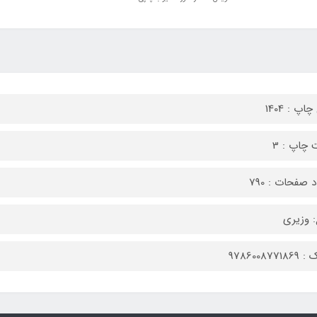
اپ : 1404
 چاپ : 3
 صفحات : 790
 وزیری
9786008771