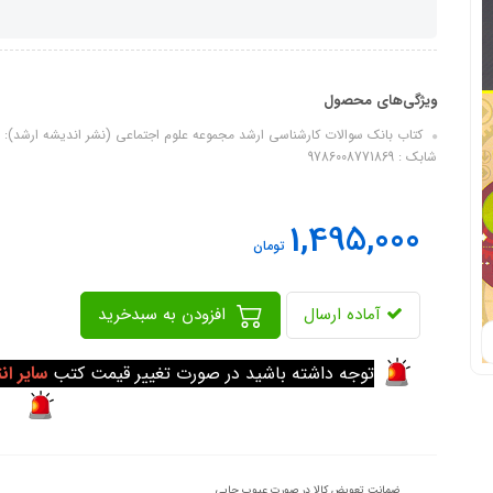
ویژگی‌های محصول
شابک : 9786008771869
1,495,000
تومان
آماده ارسال
افزودن به سبدخرید
توجه داشته باشید در صورت تغییر قیمت کتب
سایر ان
ضمانت تعویض کالا در صورت عیوب چاپی