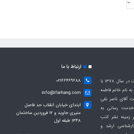
ارتباط با ما
02166469688
انتشارات کتابخانه فرهنگ در سال 1378 با
 نام خانم فاطمه
info@ifarhang.com
 آقای ناصر نقی
ابتداي خيابان انقلاب حد فاصل
خدمت رسانی به
منيري جاويد و 12 فروردين ساختمان
 زمینه نشر کتب
1348 طبقه اول
ارشناسی ارشد و