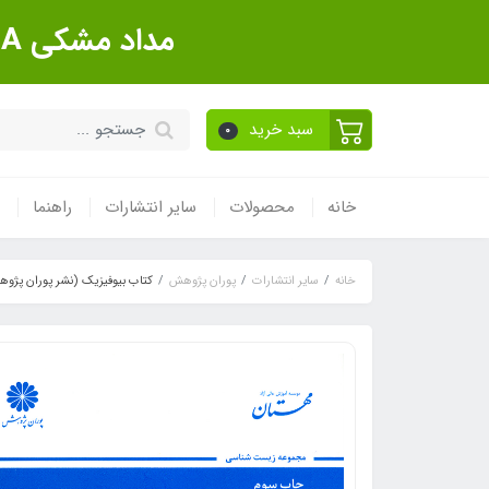
مداد مشکی Sanford Made In USA بسته 12 عددی
سبد خرید
0
خانه
محصولات
سایر انتشارات
راهنما
خانه
سایر انتشارات
پوران پژوهش
کتاب بیوفیزیک (نشر پوران پژو