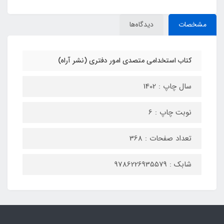
مشخصات
دیدگاه‌ها
کتاب استخدامی متصدی امور دفتری (نشر آراه)
سال چاپ : 1402
نوبت چاپ : 6
تعداد صفحات : 368
شابک : 9786226935579